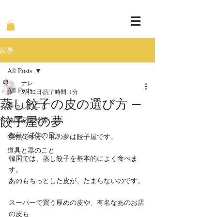
記事
All Posts
ナレ
All Posts
5月22日
読了時間: 1分
蒸し餃子の皮の選び方 ─
暮らしのこと
餃子屋の夢
韓国家庭料理
教室と試作の日々
突然ですが、私の夢は餃子屋です。
道具と器のこと
韓国では、蒸し餃子を基本的によく食べま
す。
あのもちっとした皮が、たまらないのです。
スーパーで買う厚めの皮や、有名なあのお店
の皮も