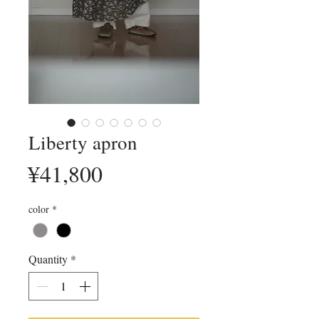
Liberty apron
Price
¥41,800
color
*
Quantity
*