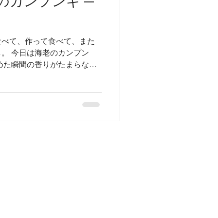
のカンプンギ ─
食べて、作って食べて、また
。 今日は海老のカンプン
めた瞬間の香りがたまらなく
。 暑い日が近づいてきたか
うなものも試作に入れたいな